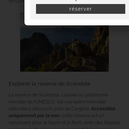
de contemplation inoubliables.
réserver
Explorer la réserve de Scandola
La réserve de Scandola, classée au patrimoine
mondial de l’UNESCO, est une autre merveille
naturelle à découvrir près de Cargèse.
Accessible
uniquement par la mer
, cette réserve est un
sanctuaire pour la faune et la flore, avec des falaises