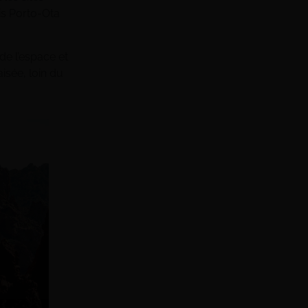
is Porto-Ota
de l’espace et
isée, loin du