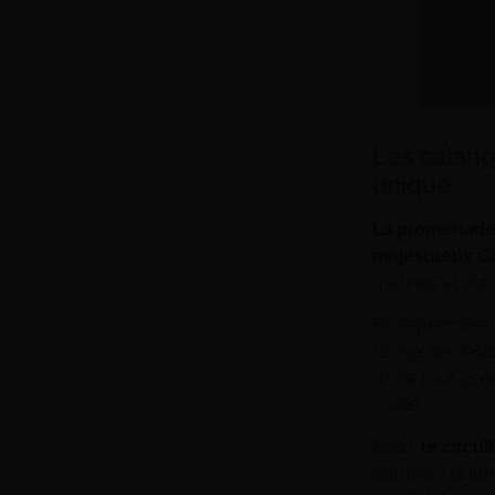
Les calanq
unique
La promenade 
majestueux C
marines et des 
En septembre
rouge des falai
de sa tour géno
corse.
Enfin,
le circui
admirent la lum