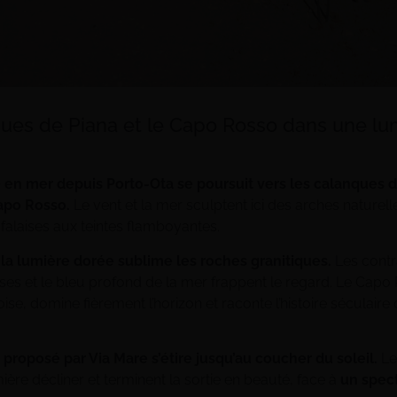
ues de Piana et le Capo Rosso dans une lu
en mer depuis Porto-Ota se poursuit vers les calanques de
apo Rosso.
Le vent et la mer sculptent ici des arches naturell
falaises aux teintes flamboyantes.
,
la lumière dorée sublime les roches granitiques.
Les contr
ses et le bleu profond de la mer frappent le regard. Le Capo 
ise, domine fièrement l’horizon et raconte l’histoire séculaire 
t proposé par Via Mare s’étire jusqu’au coucher du soleil.
Le
ière décliner et terminent la sortie en beauté, face à
un spect