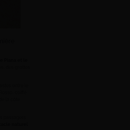
mière
 Piana et le
es, des grottes
astes entre le
Rosso, coiffé
de la côte
s passagers
acle naturel