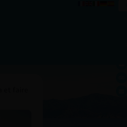
N
 et faire