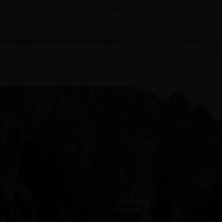
retrouvent leur calme. Les sorties en mer de Via Mare depu
e atmosphère intime et conviviale.
mbarquent moins de passagers.
Chacun profite pleinement 
s voyageurs savourent chaque instant dans une ambiance apa
.