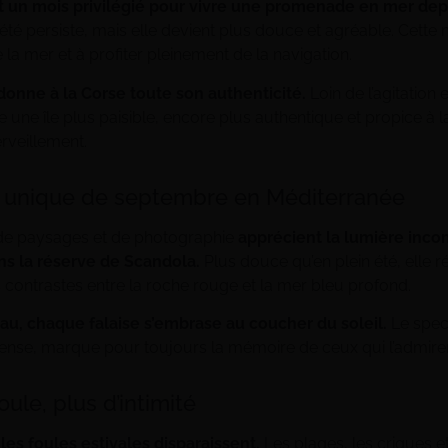
 un mois privilégié pour vivre une promenade en mer dep
’été persiste, mais elle devient plus douce et agréable. Cette
e la mer et à profiter pleinement de la navigation.
edonne à la Corse toute son authenticité.
Loin de l’agitation e
e une île plus paisible, encore plus authentique et propice à l
veillement.
e unique de septembre en Méditerranée
de paysages et de photographie
apprécient la lumière inc
s la réserve de Scandola.
Plus douce qu’en plein été, elle ré
 contrastes entre la roche rouge et la mer bleu profond.
au, chaque falaise s’embrase au coucher du soleil.
Le spect
ntense, marque pour toujours la mémoire de ceux qui l’admire
ule, plus d’intimité
,
les foules estivales disparaissent.
Les plages, les criques et