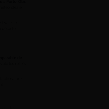
uis Porto-Ota.
 météo idéale
stivale, le
a détente
omparable de
vèle les reliefs
acle naturel,
nt.
 les sites