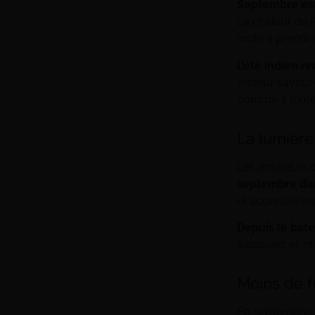
Septembre est
La chaleur de l
incite à prendr
L’été indien r
visiteur savour
comme à l’émer
La lumièr
Les amateurs 
septembre dan
et accentue les
Depuis le bate
saisissant et i
Moins de fo
En septembre