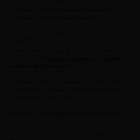
La région de Porto Ota, en Corse-du-Ouest, fait
partie des destinations les plus spectaculaires de l’île
de beauté. Entre montagnes abruptes, routes
sinueuses et mer turquoise, ce territoire attire
chaque année des milliers de voyageurs en quête
d’authenticité.
Parmi les incontournables, deux sites dominent
largement : les
Calanques de Piana
et la
réserve
naturelle de Scandola
, classée au patrimoine
mondial de l’UNESCO. Ces lieux, accessibles par la
route mais surtout sublimes depuis la mer, offrent
une expérience unique et complémentaire selon le
mode de découverte choisi.
Visiter les Calanques de Piana en moto
La route entre Piana et Porto Ota est considérée
comme l’une des plus belles de Corse, voire