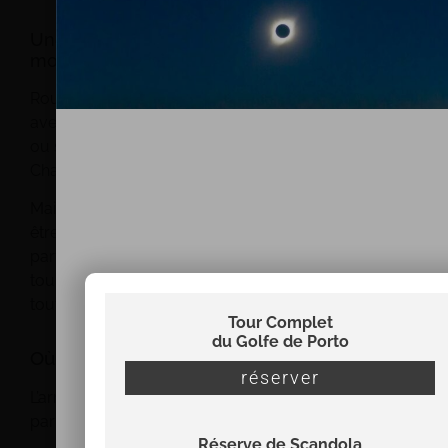
Une destination idéale entre mer et
montagne
Rouler dans cette région, c’est enchaîner les virages
avec une vue permanente sur la mer Méditerranée
ou sur les falaises rouges des Calanques de Piana.
Chaque trajet devient une expérience à part entière.
Mais cette beauté a un revers : la concentration doit
être maximale. En haute saison, la route est
partagée avec voitures, camping-cars, vélos et bus
touristiques. Il est donc essentiel de rester vigilant
tout en profitant du paysage.
Tour Complet
du Golfe de Porto
Où garer votre moto à Porto Ota ?
réserver
L’arrivée au village de Porto se fait principalement
par deux accès :
Réserve de Scandola