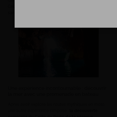
dans nos points d’accueil le temps de la promenade.
Cela permet de profiter pleinement de l’excursion
sans contrainte.
Une expérience incontournable : découvrir
la mer avec une promenade en bateau
Après avoir exploré les routes mythiques en moto,
une autre expérience s’impose :
la découverte
complète du Golfe de Porto,
de la réserve