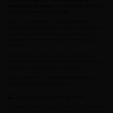
naturelle de Scandola
, des Calanques de Piana
et du Capo Rosso depuis la mer
.
C’est ici que l’expérience change totalement. Là où la
moto offre l’adrénaline des virages, la mer propose
le calme, la contemplation et une perspective
totalement différente des falaises et des grottes
marines.
Depuis le port de Porto, les excursions en mer
proposées par Via Mare permettent de découvrir les
plus beaux sites de la côte ouest corse.
Chaque sortie offre une expérience différente selon
la durée et les paysages explorés.
Tour complet du golfe de Porto
Cette excursion est la plus complète. Elle permet de
découvrir l’ensemble du golfe
, entre mer, falaises et