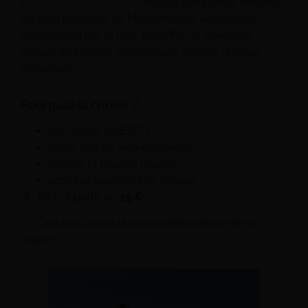
La réserve de Scandola
est l’un des joyaux naturels
les plus protégés de Méditerranée. Accessible
uniquement par la mer, elle offre un spectacle
unique de falaises volcaniques, grottes et eaux
cristallines.
Pourquoi la choisir ?
site classé UNESCO
faune marine exceptionnelle
grottes et falaises rouges
accès uniquement en bateau
Tarif : à partir de
25 €
C’est l’excursion la plus emblématique de la
région.