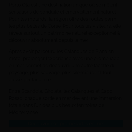
Porto Ota est une destination unique où se mêlent
sensations de conduite et émerveillement naturel.
Pour les motards, la région offre des routes parmi
les plus belles de Corse. Pour tous les visiteurs, elle
révèle surtout un patrimoine naturel exceptionnel à
découvrir absolument depuis la mer.
Après avoir parcouru les Calanques de Piana en
moto, prolonger l’expérience avec une promenade
en mer permet de découvrir une autre facette du
paysage, plus sauvage, plus silencieuse et tout
aussi spectaculaire.
Entre Scandola, Girolata, les Calanques et Capo
Rosso, chaque sortie en mer devient une immersion
totale dans l’un des plus beaux territoires de
Méditerranée.
Découvrir nos promenades en mer