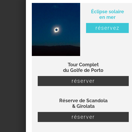
Éclipse solaire
en mer
réservez
Tour Complet
du Golfe de Porto
réserver
Réserve de Scandola
& Girolata
réserver