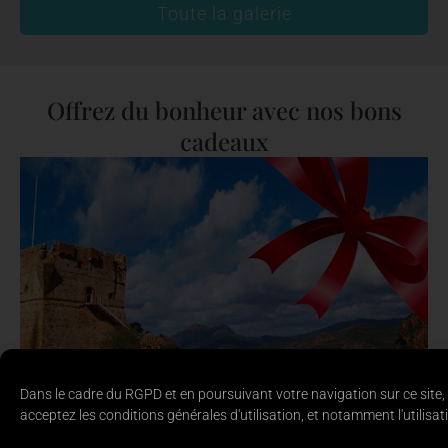
Toute la galerie
Offrez du bonheur avec nos bons
cadeaux
FAITES UN CHOIX ORIGINAL
Offrez une croisière Via Mare
Dans le cadre du RGPD et en poursuivant votre navigation sur ce site,
Notre bon cadeau n’a pas de date précise d’utilisation
acceptez les conditions générales d'utilisation, et notamment l'utilisat
et il est valable pour la saison à partir de sa date
d’achat. Lorsque vous aurez réservé en ligne, vous ou