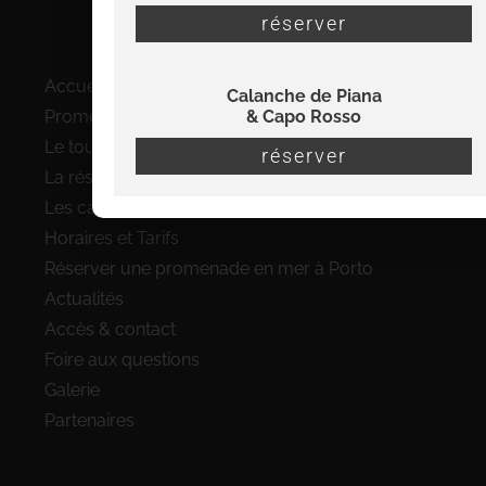
réserver
Plan du site
Accueil
Calanche de Piana
& Capo Rosso
Promenades en bateau à Porto
Le tour complet du Golfe de Porto
réserver
La réserve de Scandola en bateau
Les calanques de Piana et le Capo Rosso
Horaires et Tarifs
Réserver une promenade en mer à Porto
Actualités
Accès & contact
Foire aux questions
Galerie
Partenaires