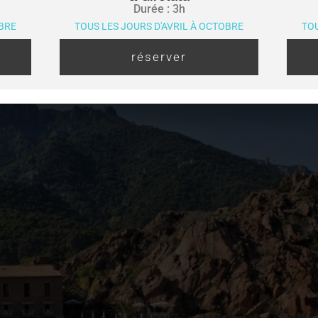
Durée : 3h
OBRE
TOUS LES JOURS D'AVRIL À OCTOBRE
TOU
es destinations les plus spectaculaires de Corse. Situé au c
: route mythique et mer d’exception
réserver