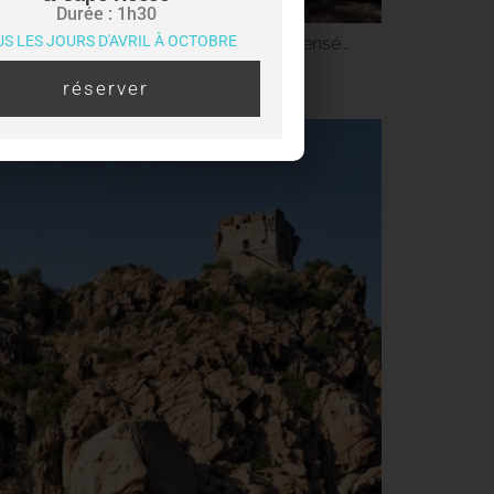
Durée : 1h30
S LES JOURS D'AVRIL À OCTOBRE
œur du célèbre golfe de Porto, un condensé…
réserver