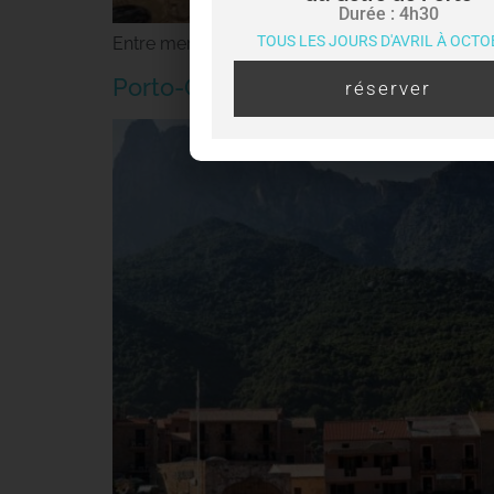
Durée : 4h30
TOUS LES JOURS D'AVRIL À OCT
Entre mer et montagne, Porto-Ota fait partie d
Porto-Ota et Calanques de Piana 
réserver