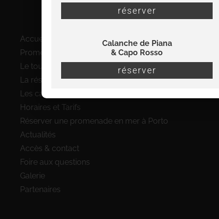
réserver
Plan du site
Accueil
Calanche de Piana
& Capo Rosso
Promenades en bateau à Porto
Le tour complet du Golfe de Porto
réserver
La réserve de Scandola en bateau
Les calanques de Piana et le Capo Rosso
Horaires et Tarifs
Réserver une promenade en mer à Porto
Actualités
Accès & contact
Foire aux questions
Galerie
Partenaires