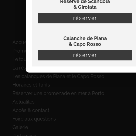
Réserve de Scandola
& Girolata
info@viamare-promenades.com
réserver
07 56 22 32 38
Plan du site
Calanche de Piana
Accueil
& Capo Rosso
Promenades en bateau à Porto
réserver
Le tour complet du Golfe de Porto
La réserve de Scandola en bateau
Les calanques de Piana et le Capo Rosso
Horaires et Tarifs
Réserver une promenade en mer à Porto
Actualités
Accès & contact
Foire aux questions
Galerie
Partenaires