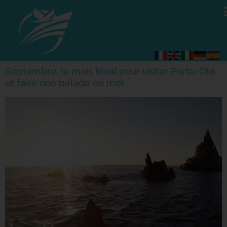
Septembre, le mois idéal pour visiter Porto-Ota
et faire une balade en mer