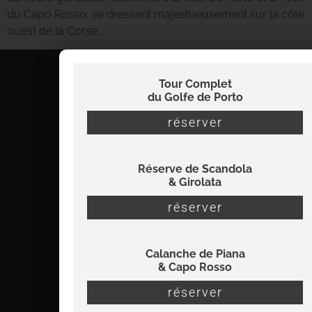
du Capo Rosso, se dressent majestueusement sur la côte
ouest de la Corse…
Tour Complet
du Golfe de Porto
réserver
Réserve de Scandola
& Girolata
réserver
Calanche de Piana
& Capo Rosso
info@viamare-promenades.com
réserver
07 56 22 32 38