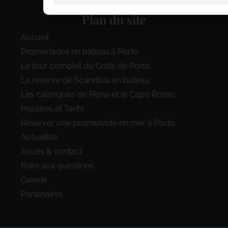
Plan du site
Accueil
Promenades en bateau à Porto
Le tour complet du Golfe de Porto
La réserve de Scandola en bateau
Les calanques de Piana et le Capo Rosso
Horaires et Tarifs
Réserver une promenade en mer à Porto
Actualités
Accès & contact
Foire aux questions
Galerie
Partenaires