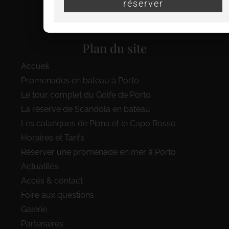
réserver
info@viamare-promenades.com
07 56 22 32 38
Plan du site
Accueil
Promenades en bateau à Porto
Le tour complet du Golfe de Porto
La réserve de Scandola en bateau
Les calanques de Piana et le Capo Rosso
Horaires et Tarifs
Réserver une promenade en mer à Porto
Actualités
Accès & contact
Foire aux questions
Galerie
Partenaires