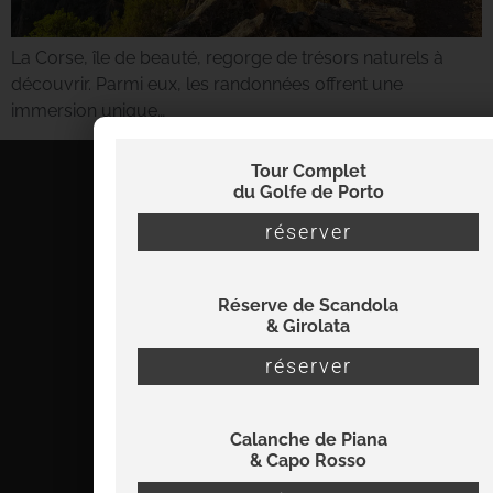
La Corse, île de beauté, regorge de trésors naturels à
découvrir. Parmi eux, les randonnées offrent une
immersion unique…
Tour Complet
du Golfe de Porto
réserver
Réserve de Scandola
& Girolata
réserver
Calanche de Piana
& Capo Rosso