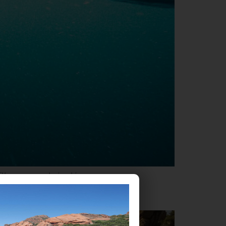
pittoresque est réputé…