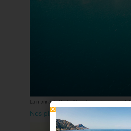
La marina de Porto Ota est une charmante statio
Nos plus belles randonnées au dé