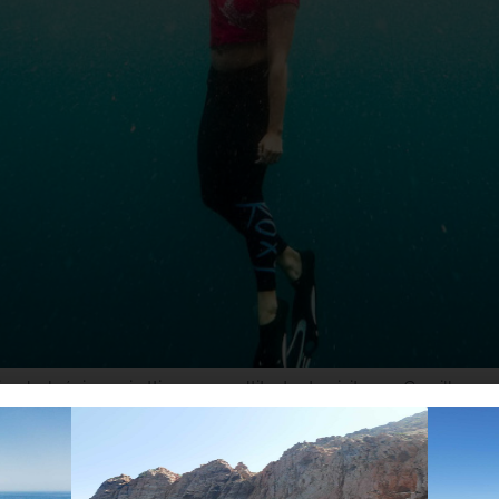
n balnéaire qui attire une multitude de visiteurs. Ce village 
part de Porto-Ota et Piana