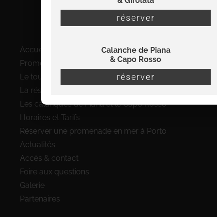
& Girolata
07 56 22 32 38
réserver
Plan du site
Accueil
Calanche de Piana
& Capo Rosso
Promenades en bateau à Porto
réserver
Le tour complet du Golfe de Porto
La réserve de Scandola en bateau
Les calanques de Piana et le Capo Rosso
Horaires et Tarifs
Réserver une promenade en mer à Porto
Actualités
Accès & contact
Foire aux questions
Galerie
Partenaires