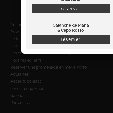
07 56 22 32 38
réserver
Plan du site
Accueil
Calanche de Piana
& Capo Rosso
Promenades en bateau à Porto
Le tour complet du Golfe de Porto
réserver
La réserve de Scandola en bateau
Les calanques de Piana et le Capo Rosso
Horaires et Tarifs
Réserver une promenade en mer à Porto
Actualités
Accès & contact
Foire aux questions
Galerie
Partenaires