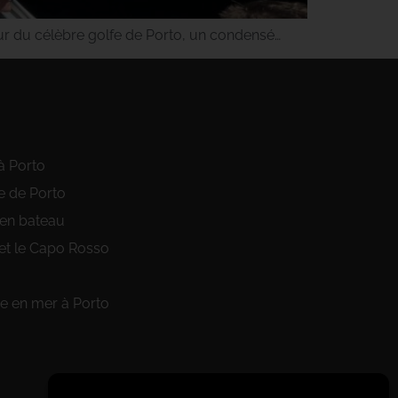
œur du célèbre golfe de Porto, un condensé…
à Porto
e de Porto
 en bateau
et le Capo Rosso
 en mer à Porto