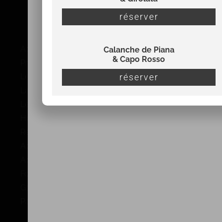
07 56 22 32 38
réserver
Plan du site
Accueil
Calanche de Piana
& Capo Rosso
Promenades en bateau à Porto
Le tour complet du Golfe de Porto
réserver
La réserve de Scandola en bateau
Les calanques de Piana et le Capo Rosso
Horaires et Tarifs
Réserver une promenade en mer à Porto
Actualités
Accès & contact
Foire aux questions
Galerie
Partenaires