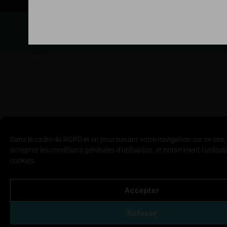
ViaMare ©2026
Mentions légales
Politique de cookies
Politique de confidentialité
Dans le cadre du RGPD et en poursuivant votre navigation sur ce site,
acceptez les conditions générales d'utilisation, et notamment l'utilisat
cookies.
Accepter
Refuser