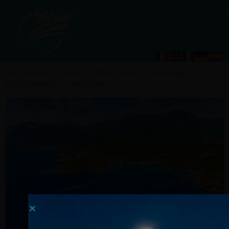
La Réserve de Scandola, nature sauvage
totalement préservée