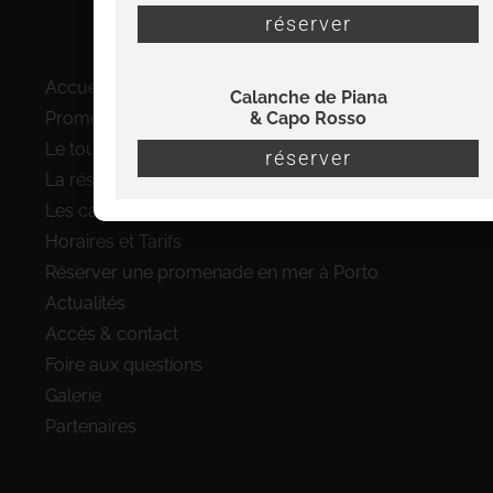
réserver
Plan du site
Accueil
Calanche de Piana
& Capo Rosso
Promenades en bateau à Porto
Le tour complet du Golfe de Porto
réserver
La réserve de Scandola en bateau
Les calanques de Piana et le Capo Rosso
Horaires et Tarifs
Réserver une promenade en mer à Porto
Actualités
Accès & contact
Foire aux questions
Galerie
Partenaires