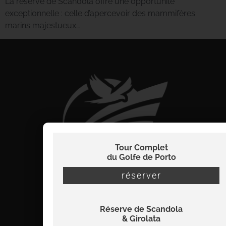
La réserve de Scandola offre une opportunité
exceptionnelle : celle d’apercevoir des mammifères
marins majestueux…
Tour Complet
du Golfe de Porto
réserver
Réserve de Scandola
info@viamare-promenades.com
& Girolata
07 56 22 32 38