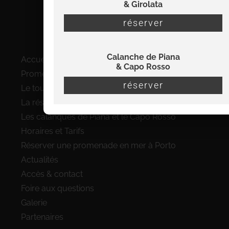
& Girolata
info@viamare-promenades.com
07 56 22 32 38
réserver
Plan du site
Calanche de Piana
Accueil
& Capo Rosso
Promenades en bateau à Porto
réserver
Le tour complet du Golfe de Porto
La réserve de Scandola en bateau
Les calanques de Piana et le Capo Rosso
Horaires et Tarifs
Réserver une promenade en mer à Porto
Actualités
Accès & contact
Foire aux questions
Galerie
Partenaires